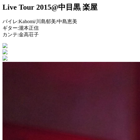
Live Tour 2015@中目黒 楽屋
バイレ:Kahomi/川島郁美/中島恵美
ギター:瀧本正信
カンテ:金高荘子